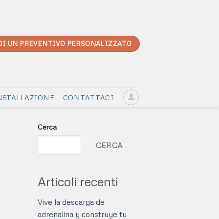
DI UN PREVENTIVO PERSONALIZZATO
NSTALLAZIONE
CONTATTACI
Cerca
CERCA
Articoli recenti
Vive la descarga de
adrenalina y construye tu