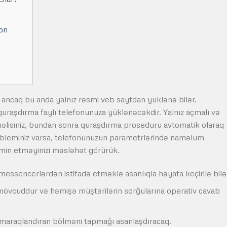
on
, ancaq bu anda yalnız rəsmi veb saytdan yüklənə bilər.
raşdırma faylı telefonunuza yüklənəcəkdir. Yalnız açmalı və
əməlisiniz, bundan sonra quraşdırma proseduru avtomatik olaraq
robleminiz varsa, telefonunuzun parametrlərində naməlum
in etməyinizi məsləhət görürük.
 messencerlərdən istifadə etməklə asanlıqla həyata keçirilə bilə
mövcuddur və həmişə müştərilərin sorğularına operativ cavab
zi maraqlandıran bölməni tapmağı asanlaşdıracaq.