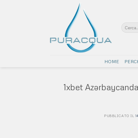
Salta
ai
contenuti
Cerca:
HOME
PERC
1xbet Azərbaycanda
PUBBLICATO IL
1