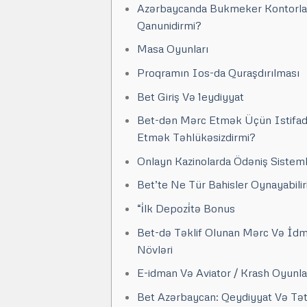
Azərbaycanda Bukmeker Kontorla
Qanunidirmi?
Masa Oyunları
Proqramın Ios-da Quraşdırılması
Bet Giriş Və 1eydiyyat
Bet-dən Mərc Etmək Üçün Istifa
Etmək Təhlükəsizdirmi?
Onlayn Kazinolarda Ödəniş Sisteml
Bet’te Ne Tür Bahisler Oynayabili
“i̇lk Depozi̇tə Bonus
Bet-də Təklif Olunan Mərc Və İd
Növləri
E-idman Və Aviator / Krash Oyunla
Bet Azərbaycan: Qeydiyyat Və Tət