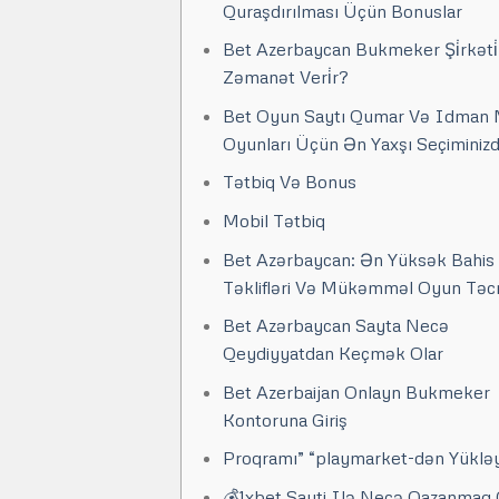
Quraşdırılması Üçün Bonuslar
Bet Azerbaycan Bukmeker Şi̇rkəti
Zəmanət Veri̇r?
Bet Oyun Saytı Qumar Və Idman 
Oyunları Üçün Ən Yaxşı Seçiminizd
Tətbiq Və Bonus
Mobil Tətbiq
Bet Azərbaycan: Ən Yüksək Bahis
Təklifləri Və Mükəmməl Oyun Təc
Bet Azərbaycan Sayta Necə
Qeydiyyatdan Keçmək Olar
Bet Azerbaijan Onlayn Bukmeker
Kontoruna Giriş
Proqramı” “playmarket-dən Yüklə
💰1xbet Sayti Ilə Necə Qazanmaq 