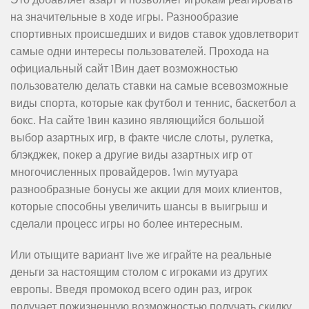
на значительные в ходе игры. Разнообразие
спортивных происшедших и видов ставок удовлетворит
самые одни интересы пользователей. Прохода на
официальный сайт 1Вин дает возможностью
пользователю делать ставки на самые всевозможные
виды спорта, которые как футбол и теннис, баскетбол а
бокс. На сайте 1вин казино являющийся большой
выбор азартных игр, в факте числе слоты, рулетка,
блэкджек, покер а другие виды азартных игр от
многочисленных провайдеров. 1win мутуара
разнообразные бонусы же акции для моих клиентов,
которые способны увеличить шансы в выигрыш и
сделали процесс игры но более интересным.
Или отыщите вариант live же играйте на реальные
деньги за настоящим столом с игроками из других
европы. Введя промокод всего один раз, игрок
получает пожизненную возможностью получать скидку