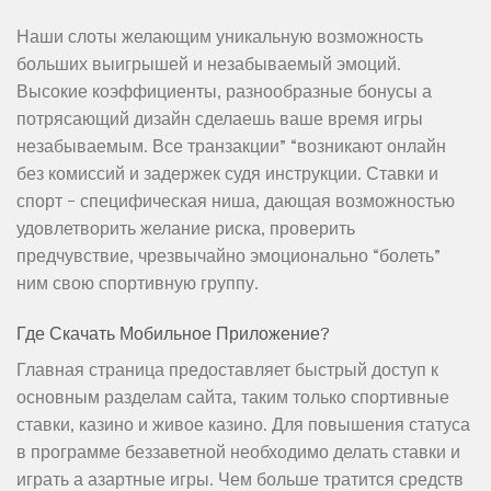
Наши слоты желающим уникальную возможность
больших выигрышей и незабываемый эмоций.
Высокие коэффициенты, разнообразные бонусы а
потрясающий дизайн сделаешь ваше время игры
незабываемым. Все транзакции” “возникают онлайн
без комиссий и задержек судя инструкции. Ставки и
спорт – специфическая ниша, дающая возможностью
удовлетворить желание риска, проверить
предчувствие, чрезвычайно эмоционально “болеть”
ним свою спортивную группу.
Где Скачать Мобильное Приложение?
Главная страница предоставляет быстрый доступ к
основным разделам сайта, таким только спортивные
ставки, казино и живое казино. Для повышения статуса
в программе беззаветной необходимо делать ставки и
играть а азартные игры. Чем больше тратится средств