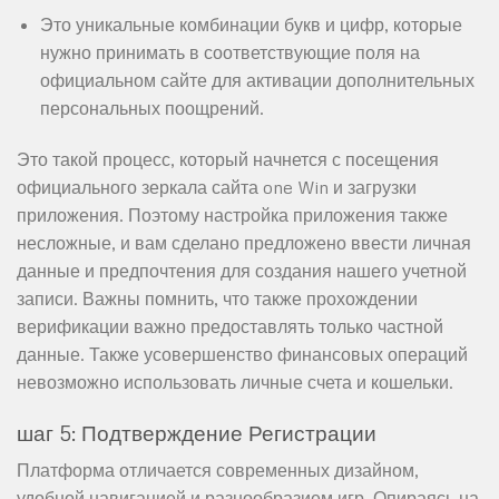
Это уникальные комбинации букв и цифр, которые
нужно принимать в соответствующие поля на
официальном сайте для активации дополнительных
персональных поощрений.
Это такой процесс, который начнется с посещения
официального зеркала сайта one Win и загрузки
приложения. Поэтому настройка приложения также
несложные, и вам сделано предложено ввести личная
данные и предпочтения для создания нашего учетной
записи. Важны помнить, что также прохождении
верификации важно предоставлять только частной
данные. Также усовершенство финансовых операций
невозможно использовать личные счета и кошельки.
шаг 5: Подтверждение Регистрации
Платформа отличается современных дизайном,
удобной навигацией и разнообразием игр. Опираясь на