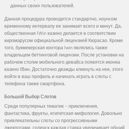
данных своих пользователей.
Данная процедура проводится стандартно, ноунсом
временному интервалу ее занимает всего и минут. Да,
общественная 1Win казино делается в соответствии
киромарусом официальной лицензией Кюрасао. Кроме
того, букмекерская контора 1win являлись также
владельцем беттинговой лицензии. После установки на
рабочем столик мобильного девайса появятся иконка
казино 1Вин. Достаточно дважды кликнуть на нее, этого
войти в ваш профиль и начинать играть в слоты с
телефона также смартфона.
Большой Выбор Слотов
Среди популярных тематик — приключения,
фантастика, фрукты, египетская мифология. Довольно
привлекательны слоты со прогрессивными
джекпотами, соленск каждая ставка увеличивает общий