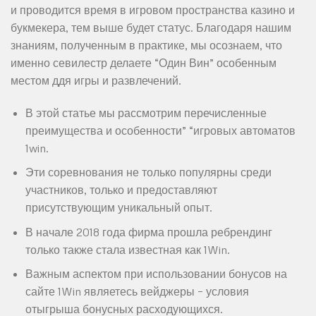
и проводится время в игровом пространства казино и
букмекера, тем выше будет статус. Благодаря нашим
знаниям, полученным в практике, мы осознаем, что
именно севилестр делаете “Один Вин” особенным
местом ддя игры и развлечений.
В этой статье мы рассмотрим перечисленные
преимущества и особенности” “игровых автоматов
1win.
Эти соревнования не только популярны среди
участников, только и предоставляют
присутствующим уникальный опыт.
В начале 2018 года фирма прошла ребрендинг
только также стала известная как 1Win.
Важным аспектом при использовании бонусов на
сайте 1Win являетесь вейджеры – условия
отыгрыша бонусных расходующихся.