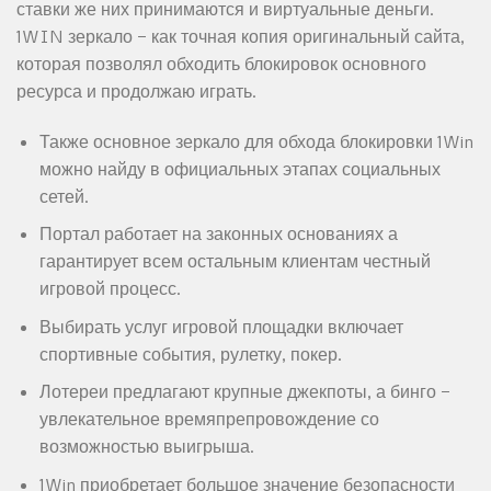
ставки же них принимаются и виртуальные деньги.
1WIN зеркало — как точная копия оригинальный сайта,
которая позволял обходить блокировок основного
ресурса и продолжаю играть.
Также основное зеркало для обхода блокировки 1Win
можно найду в официальных этапах социальных
сетей.
Портал работает на законных основаниях а
гарантирует всем остальным клиентам честный
игровой процесс.
Выбирать услуг игровой площадки включает
спортивные события, рулетку, покер.
Лотереи предлагают крупные джекпоты, а бинго —
увлекательное времяпрепровождение со
возможностью выигрыша.
1Win приобретает большое значение безопасности