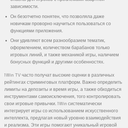
зависимости.
Он безотчетно понятен, что позволяла даже
новичкам проворно научиться пользоваться со
функциями приложения.
Они удивляют всем разнообразием тематик,
оформлением, количеством барабанов только
игровых линий, и также механикой игры, наличием
бонусных функций и другими особенностях.
1Win TV часто получат высокие оценки в различных
рейтингах стриминговых платформ. Важно определить
лимиты на депозиты и время игры, а также обходиться
инструментами самоисключения, того контролировать
свои игровые привычки. 1Win систематически
интегрирует игры со использованием искусственного
интеллекта, предлагая новый уровню взаимодействия
и реализма. Эти игры помогают уникальный игровой