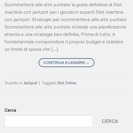
Scommettere alle alte puntate la guida definitiva di Slot
machine con jackpot per i giocatori esperti Slot machine
con jackpot: Strategie per scommettere alle alte puntate
Scommettere alle alte puntate richiede una pianificazione
attenta e una strategia ben definita. Prima di tutto, è
fondamentale comprendere il proprio budget e stabilire
un limite di spesa che […]
CONTINUA A LEGGERE
→
Inserito in
Jackpot
|
Taggato
Slot Online
Cerca
CERCA