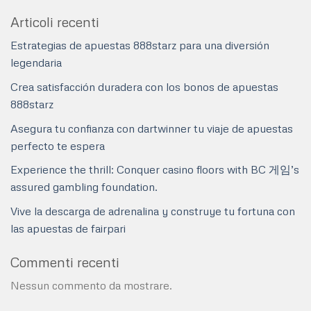
Articoli recenti
Estrategias de apuestas 888starz para una diversión
legendaria
Crea satisfacción duradera con los bonos de apuestas
888starz
Asegura tu confianza con dartwinner tu viaje de apuestas
perfecto te espera
Experience the thrill: Conquer casino floors with BC 게임’s
assured gambling foundation.
Vive la descarga de adrenalina y construye tu fortuna con
las apuestas de fairpari
Commenti recenti
Nessun commento da mostrare.