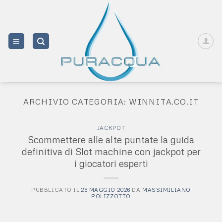
Salta
ai
contenuti
ARCHIVIO CATEGORIA:
WINNITA.CO.IT
JACKPOT
Scommettere alle alte puntate la guida
definitiva di Slot machine con jackpot per
i giocatori esperti
PUBBLICATO IL
26 MAGGIO 2026
DA
MASSIMILIANO
POLIZZOTTO