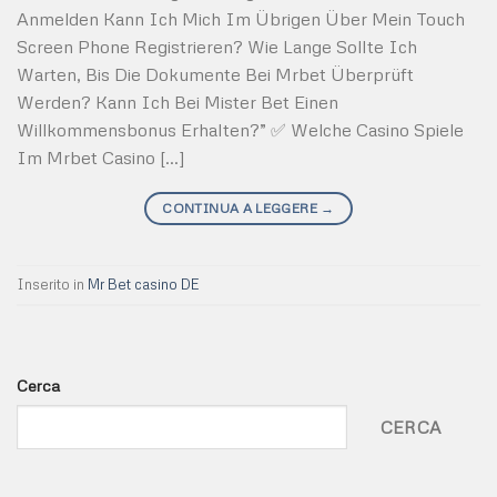
Anmelden Kann Ich Mich Im Übrigen Über Mein Touch
Screen Phone Registrieren? Wie Lange Sollte Ich
Warten, Bis Die Dokumente Bei Mrbet Überprüft
Werden? Kann Ich Bei Mister Bet Einen
Willkommensbonus Erhalten?” ✅ Welche Casino Spiele
Im Mrbet Casino […]
CONTINUA A LEGGERE
→
Inserito in
Mr Bet casino DE
Cerca
CERCA