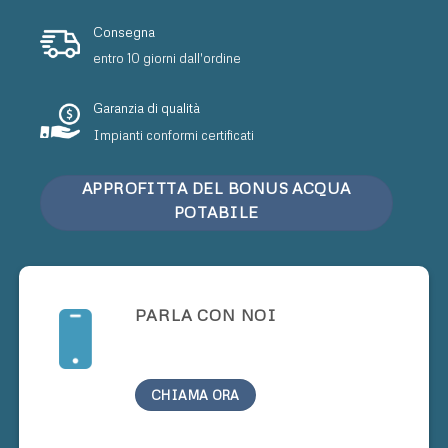
Consegna
entro 10 giorni dall'ordine
Garanzia di qualità
Impianti conformi certificati
APPROFITTA DEL BONUS ACQUA
POTABILE
PARLA CON NOI
CHIAMA ORA